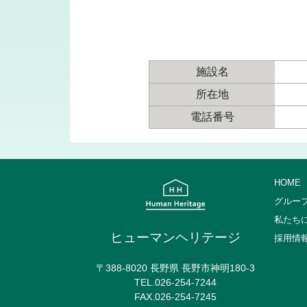
施設名
所在地
電話番号
HOME
グルー
私たち
ヒューマンヘリテージ
採用情
〒388-8020 長野県 長野市神明180-3
TEL.026-254-7244
FAX.026-254-7245