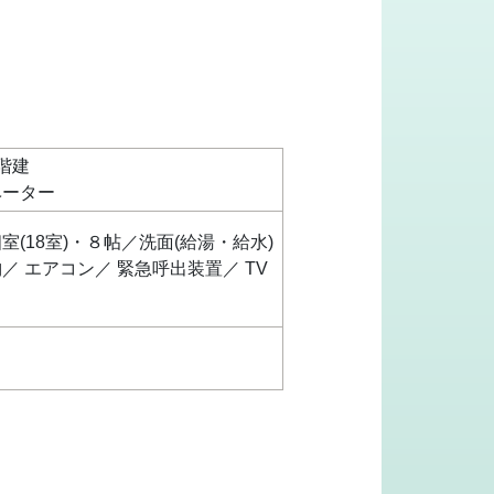
階建
ベーター
室(18室)・８帖／洗面(給湯・給水)
／ エアコン／ 緊急呼出装置／ TV