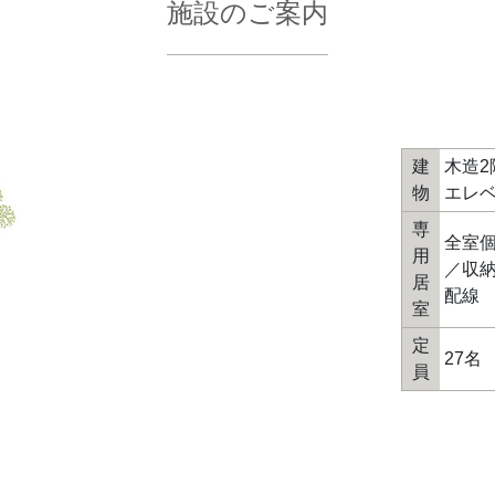
施設のご案内
建
木造2
物
エレ
専
全室個
用
／収納
居
配線
室
定
27名
員